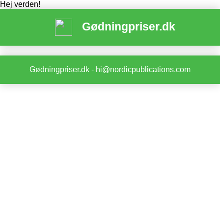
Hej verden!
Gødningpriser.dk
Gødningpriser.dk - hi@nordicpublications.com